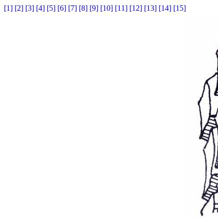
[1]
[2]
[3]
[4]
[5]
[6]
[7]
[8]
[9]
[10]
[11]
[12]
[13]
[14]
[15]