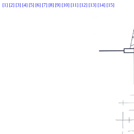
[1]
[2]
[3]
[4]
[5]
[6]
[7]
[8]
[9]
[10]
[11]
[12]
[13]
[14]
[15]