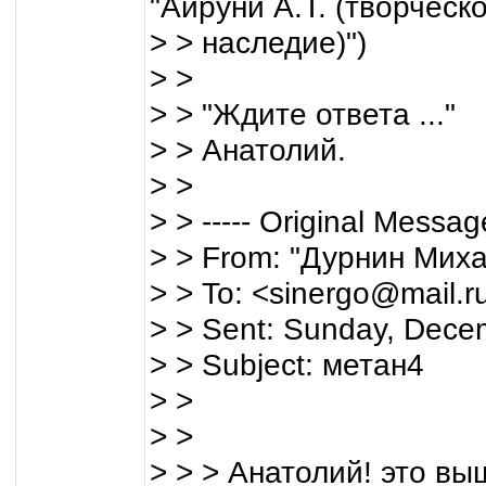
"Айруни А.Т. (творческ
> > наследие)")
> >
> > "Ждите ответа ..."
> > Анатолий.
> >
> > ----- Original Message
> > From: "Дурнин Мих
> > To: <sinergo@mail.r
> > Sent: Sunday, Dece
> > Subject: метан4
> >
> >
> > > Анатолий! это вы