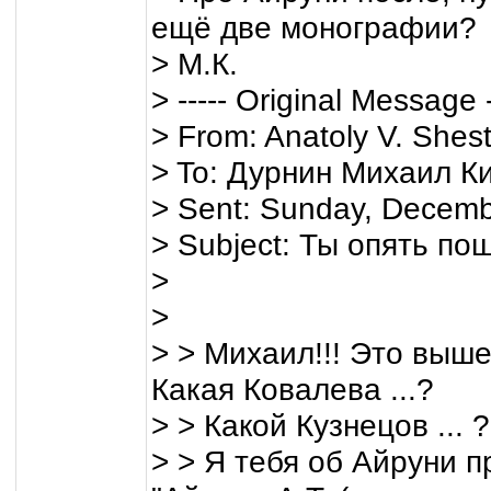
ещё две монографии?
> М.К.
> ----- Original Message -
> From: Anatoly V. Shes
> To: Дурнин Михаил К
> Sent: Sunday, Decemb
> Subject: Ты опять пош
>
>
> > Михаил!!! Это выше
Какая Ковалева ...?
> > Какой Кузнецов ... ?!
> > Я тебя об Айруни п