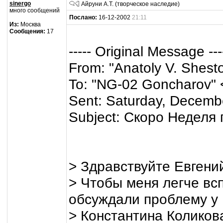
sinergo
Айруни А.Т. (творческое наследие)
много сообщений
Послано:
16-12-2002
21:11
Из:
Москва
Сообщения:
17
----- Original Message ---
From: "Anatoly V. Shest
To: "NG-02 Goncharov" 
Sent: Saturday, Decemb
Subject: Скоро Неделя 
> Здравствуйте Евгени
> Чтобы меня легче вс
обсуждали проблему у
> Константина Коликов