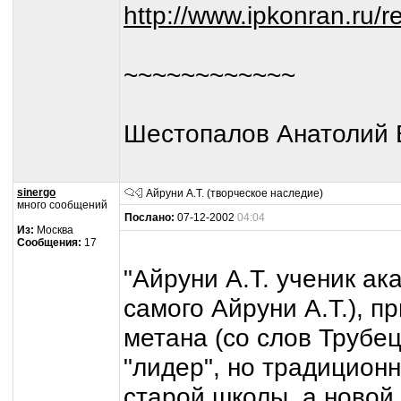
http://www.ipkonran.ru/
~~~~~~~~~~~~
Шестопалов Анатолий 
sinergo
Айруни А.Т. (творческое наследие)
много сообщений
Послано:
07-12-2002
04:04
Из:
Москва
Сообщения:
17
"Айруни А.Т. ученик ак
самого Айруни А.Т.), п
метана (со слов Трубецк
"лидер", но традицио
старой школы, а новой 