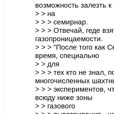
возможность залезть к
> > на
> > > семирнар.
> > > Отвечай, геде вз
газопроницаемости.
> > > "После того как 
время, специально
> > для
> > > тех кто не знал, 
многочисленных шахтн
> > > экспериментов, 
всюду ниже зоны
> > газового