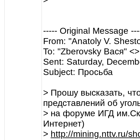
----- Original Message ---
From: "Anatoly V. Shest
To: "Zberovsky Вася" <>
Sent: Saturday, Decemb
Subject: Просьба
> Прошу высказать, чт
представлений об угол
> на форуме ИГД им.Ско
Интернет)
>
http://mining.nttv.ru/