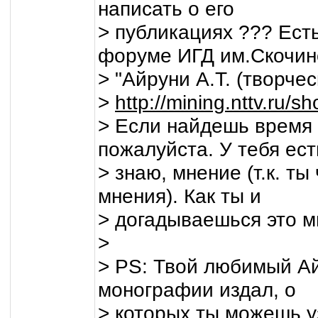
написать о его
> публикациях ??? Ест
форуме ИГД им.Скочин
> "Айруни А.Т. (творчес
>
http://mining.nttv.ru/
> Если найдешь время
пожалуйста. У тебя ест
> знаю, мнение (т.к. ты
мнения). Как ты и
> догадываешься это м
>
> PS: Твой любимый Айр
монографии издал, о
> которых ты можешь у