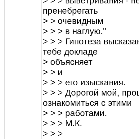
> > > выветривания - н
пренебрегать
> > очевидным
> > > в наглую."
> > > Гипотеза высказ
тебе докладе
> объясняет
> > и
> > > его изыскания.
> > > Дорогой мой, пр
ознакомиться с этими
> > > работами.
> > > М.К.
> > >