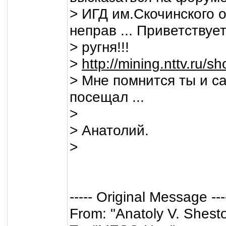
> ИГД им.Скочинского 
неправ ... Приветствуе
> ругня!!!
>
http://mining.nttv.ru/
> Мне помнится ты и с
посещал ...
>
> Анатолий.
>
----- Original Message ---
From: "Anatoly V. Shest