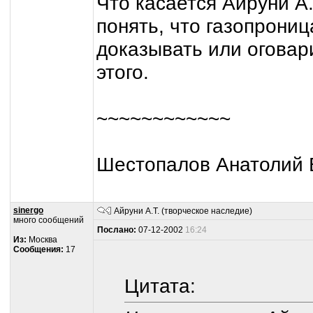
Что касается Айруни А.Т
понять, что газопрони
доказывать или оговари
этого.
~~~~~~~~~~~~
Шестопалов Анатолий 
sinergo
Айруни А.Т. (творческое наследие)
много сообщений
Послано:
07-12-2002
16:24
Из:
Москва
Сообщения:
17
Цитата: