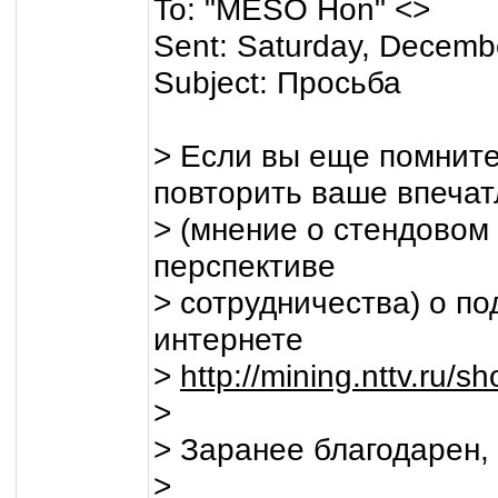
To: "MESO Hon" <>
Sent: Saturday, Decemb
Subject: Просьба
> Если вы еще помнит
повторить ваше впеча
> (мнение о стендовом
перспективе
> сотрудничества) о п
интернете
>
http://mining.nttv.ru/
>
> Заранее благодарен,
>