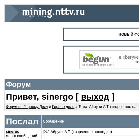
НОВЫЙ ФО
Форум
Привет, sinergo [
выход
]
Форум по Горному Делу
»
Горное дело
» Тема: Айруни А.Т. (творческое насл
Послал
Сообщение
sinergo
Айруни А.Т. (творческое наследие)
много сообщений