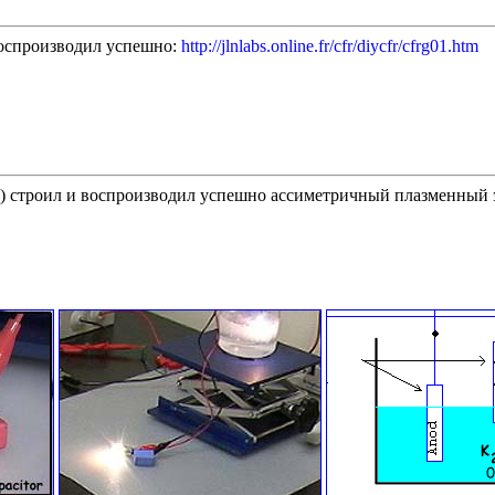
воспроизводил успешно:
http://jlnlabs.online.fr/cfr/diycfr/cfrg01.htm
) строил и воспроизводил успешно ассиметричный плазменный эле