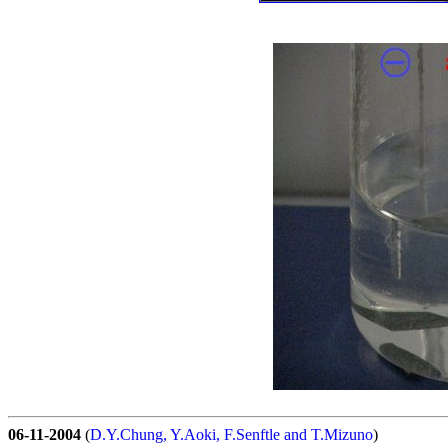
06-11-2004
(
D.Y.Chung, Y.Aoki, F.Senftle and T.Mizuno
)