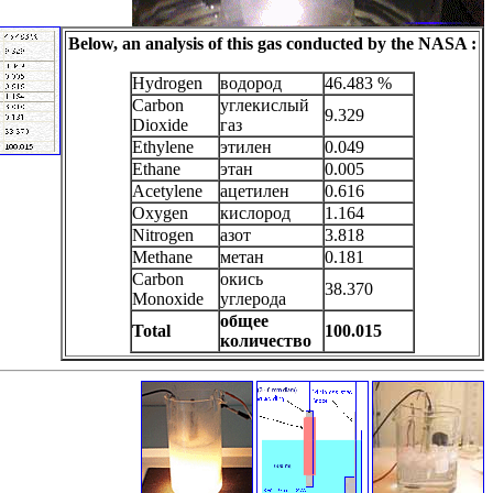
Below, an analysis of this gas conducted by the NASA :
Hydrogen
водород
46.483 %
Carbon
углекислый
9.329
Dioxide
газ
Ethylene
этилен
0.049
Ethane
этан
0.005
Acetylene
ацетилен
0.616
Oxygen
кислород
1.164
Nitrogen
азот
3.818
Methane
метан
0.181
Carbon
окись
38.370
Monoxide
углерода
общее
Total
100.015
количество