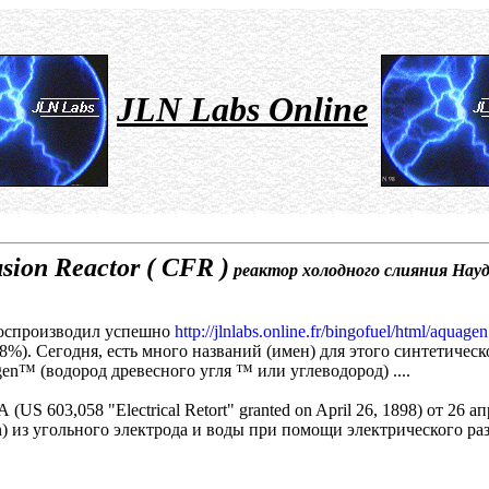
JLN Labs Online
ion Reactor ( CFR )
реактор холодного слияния Науд
воспроизводил успешно
http://jlnlabs.online.fr/bingofuel/html/aquage
%). Сегодня, есть много названий (имен) для этого синтетическо
en™ (водород древесного угля ™ или углеводород) ....
S 603,058 "Electrical Retort" granted on April 26, 1898) от 26 ап
) из угольного электрода и воды при помощи электрического раз