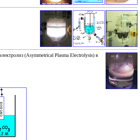
ктролиз (Asymmetrical Plasma Electrolysis) в