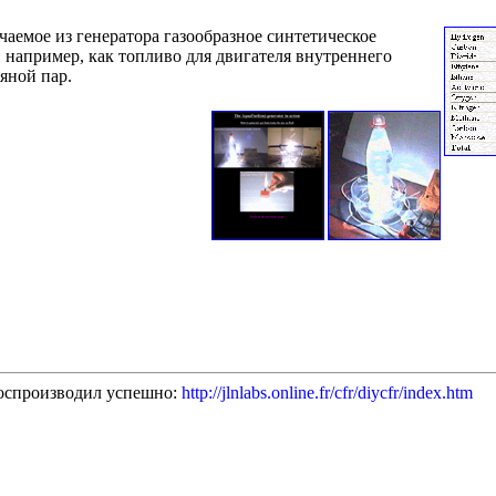
аемое из генератора газообразное синтетическое
 например, как топливо для двигателя внутреннего
яной пар.
воспроизводил успешно:
http://jlnlabs.online.fr/cfr/diycfr/index.htm