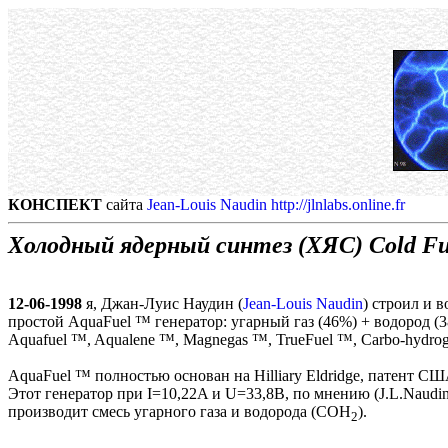
КОНСПЕКТ
сайта
Jean-Louis Naudin http://jlnlabs.online.fr
Холодный ядерный синтез (ХЯС) Cold Fus
12-06-1998
я, Джан-Луис Наудин (
Jean-Louis Naudin
) строил и 
простой AquaFuel ™ генератор: угарный газ (46%) + водород (38
Aquafuel ™, Aqualene ™, Magnegas ™, TrueFuel ™, Carbo-hydrog
AquaFuel ™ полностью основан на Hilliary Eldridge, патент США (U
Этот генератор при I=10,22A и U=33,8В, по мнению (J.L.Naudin
производит смесь угарного газа и водорода (COH
).
2