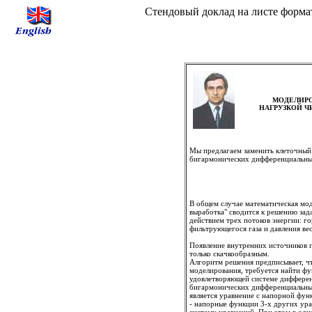
Стендовый доклад на листе формат
МОДЕЛИРО
НАГРУЗКОЙ Ч
Мы предлагаем заменить клеточный 
бигармонических дифференциальны
В общем случае математическая мод
выработка" сводится к решению зад
действием трех потоков энергии: го
фильтрующегося газа и давления ве
Появление внутренних источников 
только скачкообразным.
Алгоритм решения предписывает, чт
моделирования, требуется найти фу
удовлетворяющей системе дифферен
бигармонических дифференциальных
является уравнение с напорной функц
- напорные функции 3-х других ур