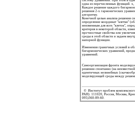
систему уравнений. При этом в одн
одна из перечисленных функций. x,
Каждое решение каждого бигармони
решения 2-х гармонических уравне
алгоритму.
Конечной целью анализа решения си
определение координат "клетки" (о
неизменным для всех "клеток", опр
критерия в некоторой области, изм
прочностные свойства или увеличив
среды в этой области и задаем вну
напорной функции.
Изменения граничных условий в об
бигармонических уравнений, пред
уравнений.
Самоорганизация фронта моделируе
решении спонтанно (на неизвестной 
идентичных нелинейных (скачкообр
моделирующей среды между решен
© Институт проблем комплексного
РАН). 111020, Россия, Москва, Крюк
095)360-89-60.