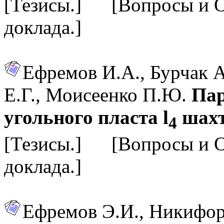
[Тезисы.] [Вопросы и 
доклада.]
Ефремов И.А., Бурчак А
Е.Г., Моисеенко П.Ю.
Пар
угольного пласта l
шахт
4
[Тезисы.] [Вопросы и 
доклада.]
Ефремов Э.И., Никифор