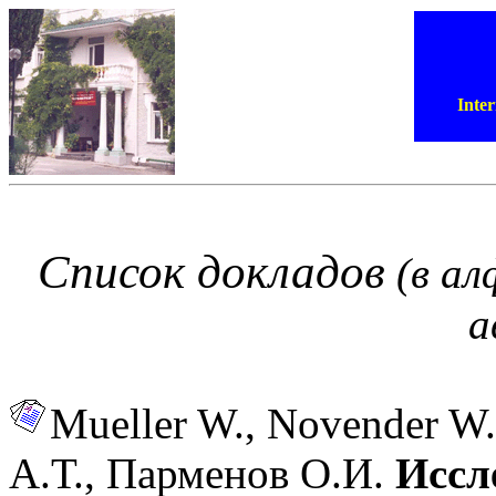
Inte
Список докладов
(в ал
а
Mueller W., Novender W
А.Т., Парменов О.И.
Иссл