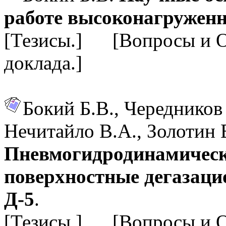
работе высоконагружен
[Тезисы.] [Вопросы и 
доклада.]
Бокий Б.В., Чередников
Нечитайло В.А., Золотин 
Пневмогидродинамическо
поверхностные дегазац
Д-5
.
[Тезисы.] [Вопросы и 