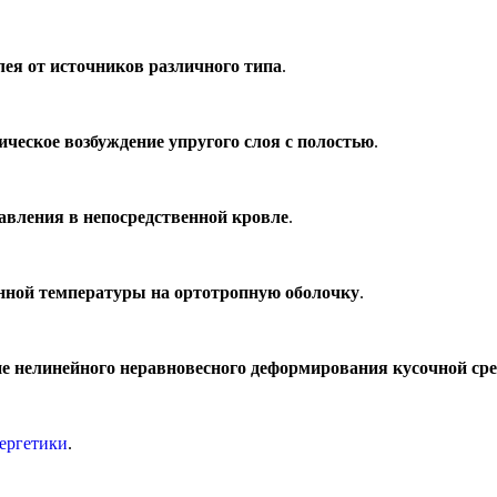
ея от источников различного типа
.
ческое возбуждение упругого слоя с полостью
.
авления в непосредственной кровле
.
енной температуры на ортотропную оболочку
.
е нелинейного неравновесного деформирования кусочной ср
ергетики
.