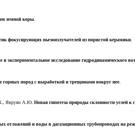
он земной коры
.
тик фокусирующих пьезоизлучателей из пористой керамики
.
е и экспериментальное исследование гидродинамического во
 горных пород с выработкой и трещинами вокруг нее
.
К., Явруян А.Ю.
Новая гипотеза природы склонности углей к
ых отложений и воды в дагазационных трубопроводах на ре