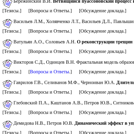
Бережинский В.И.
Ветвящийся пуассоновский процесс 
[Тезисы.] [Вопросы и Ответы.] [Обсуждение доклада.]
Васильев Л.М., Холявченко Л.Т., Васильев Д.Л., Павлыш
[Тезисы.] [Вопросы и Ответы.] [Обсуждение доклада.]
Ватульян А.О.,
Соловьев А.Н.
О реконструкции трещин 
[Тезисы.] [Вопросы и Ответы.] [Обсуждение доклада.]
Викторов С.Д., Одинцев В.Н.
Фрактальная модель образо
[Тезисы.] [
Вопросы и Ответы
.] [Обсуждение доклада.]
Гаврилов Г.В., Селиванов М.Ф., Черноиван Ю.А.
Длитель
[Тезисы.] [Вопросы и Ответы.] [Обсуждение доклада.]
Глебовский П.А., Каштанов А.В., Петров Ю.В., Ситников
[Тезисы.] [Вопросы и Ответы.] [Обсуждение доклада.]
Демидова Н.В., Петров Ю.В.
Динамический эффект в уп
[Тезисы.] [Вопросы и Ответы.] [Обсуждение доклада.]