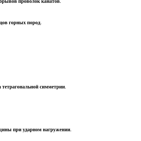
обрывов проволок канатов
.
цов горных пород
.
а тетрагональной симметрии
.
ещины при ударном нагружении
.