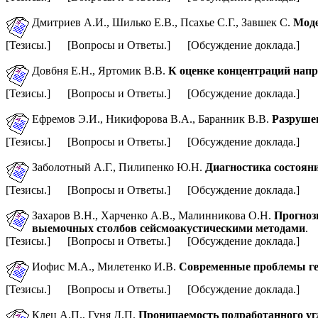
Дмитриев А.И., Шилько Е.В., Псахье С.Г.,
Завшек С.
Моде
[Тезисы.] [Вопросы и Ответы.] [Обсуждение доклада.]
Довбня Е.Н., Яртомик В.В.
К оценке концентраций нап
[Тезисы.] [Вопросы и Ответы.] [Обсуждение доклада.]
Ефремов Э.И., Никифорова В.А., Баранник В.В.
Разруше
[Тезисы.] [Вопросы и Ответы.] [Обсуждение доклада.]
Заболотный А.Г.,
Пилипенко Ю.Н.
Диагностика состоян
[Тезисы.] [Вопросы и Ответы.] [Обсуждение доклада.]
Захаров В.Н., Харченко А.В., Малинникова О.Н.
Прогноз
выемочных столбов сейсмоакустическими методами
.
[Тезисы.] [Вопросы и Ответы.] [Обсуждение доклада.]
Иофис М.А., Милетенко И.В.
Современные проблемы гео
[Тезисы.] [Вопросы и Ответы.] [Обсуждение доклада.]
Клец А.П.,
Гуня Д.П.
Проницаемость подработанного уг