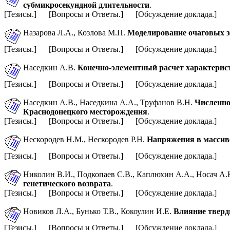
субмикросекундной длительности
.
[Тезисы.] [Вопросы и Ответы.] [Обсуждение доклада.]
Назарова Л.А.,
Козлова М.П.
Моделирование очаговых з
[Тезисы.] [Вопросы и Ответы.] [Обсуждение доклада.]
Наседкин А.В.
Конечно-элементный расчет характерис
[Тезисы.] [Вопросы и Ответы.] [Обсуждение доклада.]
Наседкин А.В., Наседкина А.А., Труфанов В.Н.
Численно
Краснодонецкого месторождения
.
[Тезисы.] [Вопросы и Ответы.] [Обсуждение доклада.]
Нескородев Н.М., Нескородев Р.Н.
Напряжения в массиве
[Тезисы.] [Вопросы и Ответы.] [Обсуждение доклада.]
Николин В.И., Подкопаев С.В., Каплюхин А.А., Носач А.
генетического возврата
.
[Тезисы.] [Вопросы и Ответы.] [Обсуждение доклада.]
Новиков Л.А., Бунько Т.В., Кокоулин И.Е.
Влияние тверд
[Тезисы.] [Вопросы и Ответы.] [Обсуждение доклада.]