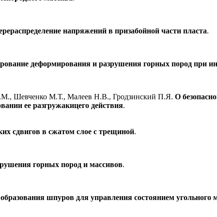
рераспределение напряжений в призабойной части пласта
.
рование деформирования и разрушения горных пород при ин
М., Шевченко М.Т.,
Малеев Н.В.,
Гродзинский П.Я.
О безопасн
вании ее разгружакицего действия
.
их сдвигов в сжатом слое с трещиной
.
зрушения горных пород и массивов
.
 образования шпуров для управления состоянием угольного 