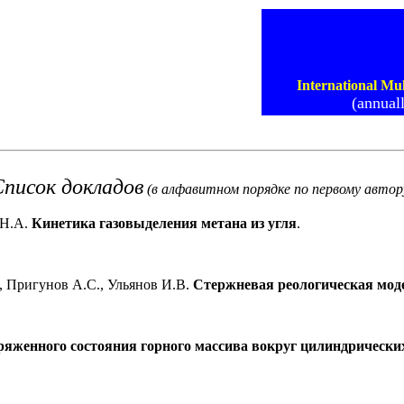
International Mu
(annual
Список докладов
(в алфавитном порядке по первому автор
 Н.А.
Кинетика газовыделения метана из угля
.
, Пригунов А.С.,
Ульянов И.В.
Стержневая реологическая мод
яженного состояния горного массива вокруг цилиндрическ