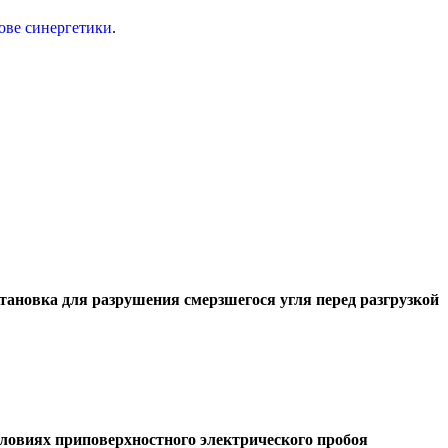
ове синергетики
.
ановка для разрушения смерзшегося угля перед разгрузкой
ловиях приповерхностного электрического пробоя