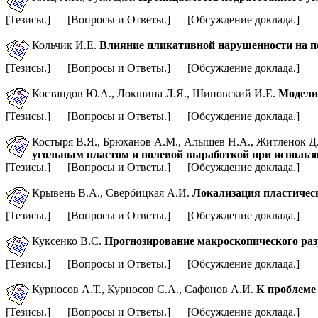
[Тезисы.] [Вопросы и Ответы.] [Обсуждение доклада.]
Кольчик И.Е.
Влияние пликативной нарушенности на пе
[Тезисы.] [Вопросы и Ответы.] [Обсуждение доклада.]
Костандов Ю.А., Локшина Л.Я., Шиповский И.Е.
Модели
[Тезисы.] [Вопросы и Ответы.] [Обсуждение доклада.]
Костыря В.Я., Брюханов А.М.,
Алышев Н.А.,
Житленок Д.
угольным пластом и полевой выработкой при использо
[Тезисы.] [Вопросы и Ответы.] [Обсуждение доклада.]
Крывень В.А., Свербицкая А.И.
Локализация пластическ
[Тезисы.] [Вопросы и Ответы.] [Обсуждение доклада.]
Куксенко B.C.
Прогнозирование макроскопического ра
[Тезисы.] [Вопросы и Ответы.] [Обсуждение доклада.]
Курносов А.Т., Курносов С.А., Сафонов А.И.
К проблеме
[Тезисы.] [Вопросы и Ответы.] [Обсуждение доклада.]