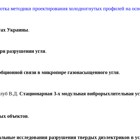
ботка методики проектирования холодногнутых профилей на осн
тах Украины
.
при разрушении угля
.
бционной связи в микропоре газонасыщенного угля
.
олуб В.Д.
Стационарная 3-х модульная виброрыхлительная уст
ых объектов
.
льные исследования разрушения твердых диэлектриков в ус