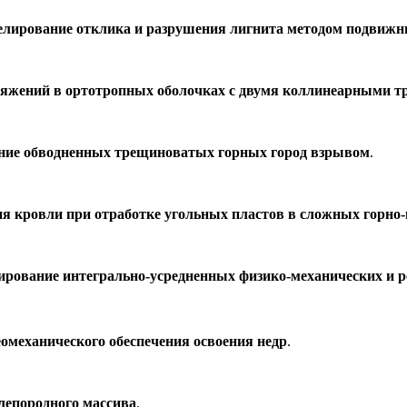
лирование отклика и разрушения лигнита методом подвижн
ряжений в ортотропных оболочках с двумя коллинеарными 
ние обводненных трещиноватых горных город взрывом
.
ия кровли при отработке угольных пластов в сложных горно-
ирование интегрально-усредненных физико-механических и р
механического обеспечения освоения недр
.
лепородного массива
.