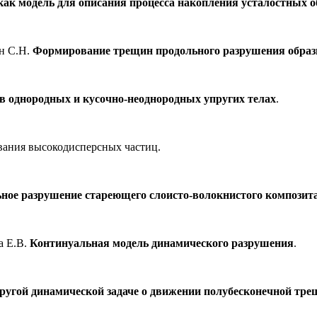
как модель для описания процесса накопления усталостных 
ин С.Н.
Формирование трещин продольного разрушения образ
в однородных и кусочно-неоднородных упругих телах
.
вания высокодисперсных частиц.
ное разрушение стареющего слоисто-волокнистого композит
а Е.В.
Континуальная модель динамического разрушения
.
ругой динамической задаче о движении полубесконечной тр