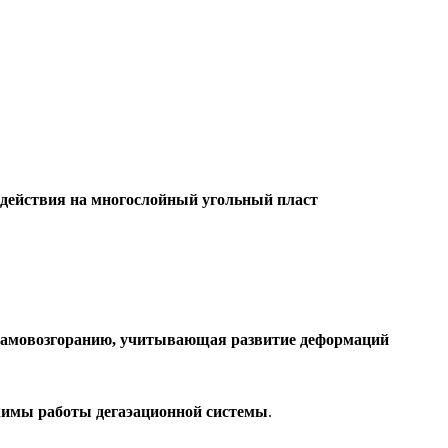
здействия на многослойный угольный пласт
 самовозгоранию, учитывающая развитие деформаций
жимы работы дегаэационной системы
.