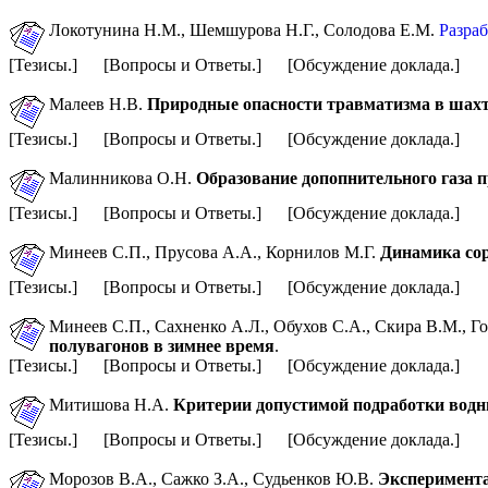
Локотунина Н.М., Шемшурова Н.Г., Солодова Е.М.
Разра
[Тезисы.] [Вопросы и Ответы.] [Обсуждение доклада.]
Малеев Н.В.
Природные опасности травматизма в шах
[Тезисы.] [Вопросы и Ответы.] [Обсуждение доклада.]
Малинникова О.Н.
Образование допопнительного газа 
[Тезисы.] [Вопросы и Ответы.] [Обсуждение доклада.]
Минеев С.П., Прусова А.А., Корнилов М.Г.
Динамика сор
[Тезисы.] [Вопросы и Ответы.] [Обсуждение доклада.]
Минеев С.П., Сахненко А.Л., Обухов С.А.,
Скира В.М., Г
полувагонов в зимнее время
.
[Тезисы.] [Вопросы и Ответы.] [Обсуждение доклада.]
Митишова Н.А.
Критерии допустимой подработки водн
[Тезисы.] [Вопросы и Ответы.] [Обсуждение доклада.]
Морозов В.А., Сажко З.А., Судьенков Ю.В.
Эксперимента