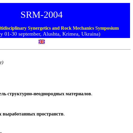
SRM-2004
ltidisciplinary Synergetics and Rock Mechanics Symposium
ly 01-30 september, Alushta, Krimea, Ukraina)
у)
ель структурно-неоднородных материалов
.
их выработанных пространств
.