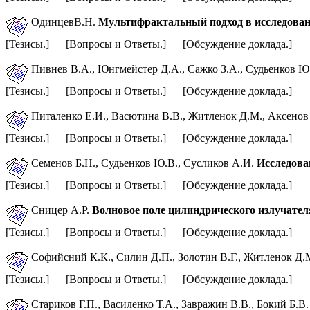
ОдинцевВ.Н.
Мультифрактальный подход в исследован
[Тезисы.] [Вопросы и Ответы.] [Обсуждение доклада.]
Пивнев В.А., Юнгмейстер Д.А.,
Сажко З.А., Судьенков Ю
[Тезисы.] [Вопросы и Ответы.] [Обсуждение доклада.]
Питаленко Е.И., Васютина В.В.,
Житленок Д.М., Аксенов
[Тезисы.] [Вопросы и Ответы.] [Обсуждение доклада.]
Семенов Б.Н., Судьенков Ю.В., Cусликов А.И.
Исследова
[Тезисы.] [Вопросы и Ответы.] [Обсуждение доклада.]
Сницер А.Р.
Волновое поле цилиндрического излучател
[Тезисы.] [Вопросы и Ответы.] [Обсуждение доклада.]
Софийсний К.К., Силин Д.П., Золотин В.Г.,
Житленок Д.М
[Тезисы.] [Вопросы и Ответы.] [Обсуждение доклада.]
Стариков Г.П., Василенко Т.А., Завражин В.В., Бокий Б.В